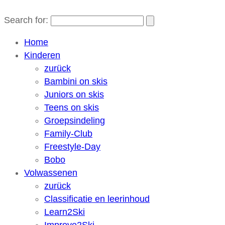
Search for:
Home
Kinderen
zurück
Bambini on skis
Juniors on skis
Teens on skis
Groepsindeling
Family-Club
Freestyle-Day
Bobo
Volwassenen
zurück
Classificatie en leerinhoud
Learn2Ski