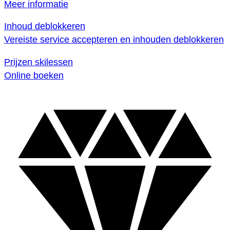
Meer informatie
Inhoud deblokkeren
Vereiste service accepteren en inhouden deblokkeren
Prijzen skilessen
Online boeken