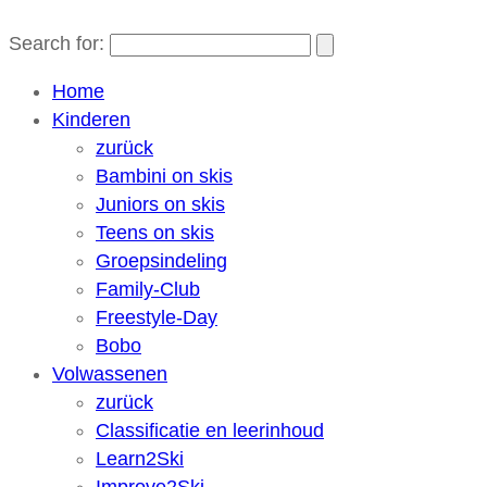
Search for:
Home
Kinderen
zurück
Bambini on skis
Juniors on skis
Teens on skis
Groepsindeling
Family-Club
Freestyle-Day
Bobo
Volwassenen
zurück
Classificatie en leerinhoud
Learn2Ski