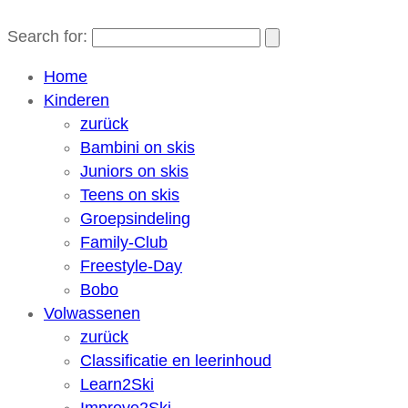
Search for:
Home
Kinderen
zurück
Bambini on skis
Juniors on skis
Teens on skis
Groepsindeling
Family-Club
Freestyle-Day
Bobo
Volwassenen
zurück
Classificatie en leerinhoud
Learn2Ski